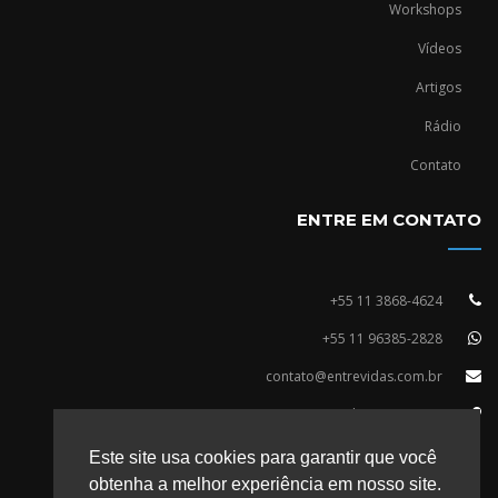
Workshops
Vídeos
Artigos
Rádio
Contato
ENTRE EM CONTATO
+55 11 3868-4624
+55 11 96385-2828
contato@entrevidas.com.br
R. Vergueiro, 2253 - 14º Andar, Conj. 1409
Vila Mariana, São Paulo/SP
Este site usa cookies para garantir que você
CEP: 04101-100
obtenha a melhor experiência em nosso site.