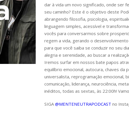
dar à vida um novo significado, onde ser f
seu caminho? Este é o objetivo deste Pod
abrangendo filosofia, psicologia, espiritua
linguagem simples, acessível e transform
vocês para conversarmos sobre prosperida
regem a vida, gerando o desenvolvimento da
para que você saiba se conduzir no seu dia 
alegria e serenidade, ao buscar a realizaç
Iremos surfar em nossos bate papos atrav
equilíbrio emocional, autocura, chaves da p
universalista, reprogramação emocional, bi
comunicação, liderança, neurociência, metaf
inéditos, todas as sextas, às 22:00h! Vamo
SIGA
@MENTENEUTRAPODCAST
no Insta