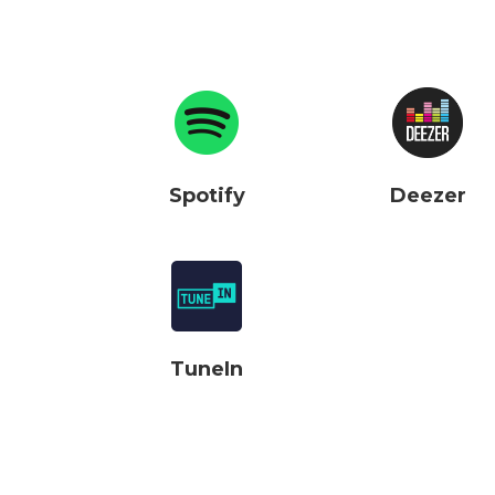
Spotify
Deezer
TuneIn