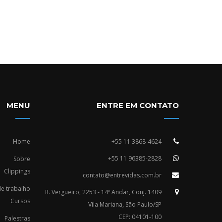
MENU
ENTRE EM CONTATO
Home
+55 11 3868-4624
+55 11 96385-2828
Sobre
Clippings
contato@entrevidas.com.br
e trabalho
R. Vergueiro, 2253 - 14º Andar, Conj. 1409
Cursos
Vila Mariana, São Paulo/SP
CEP: 04101-100
Palestras