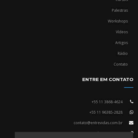
Palestras
Workshops
Vídeos
Artigos
Rádio
Contato
ENTRE EM CONTATO
+55 11 3868-4624
+55 11 96385-2828
contato@entrevidas.com.br
R. Vergueiro, 2253 - 14º Andar, Conj. 1409