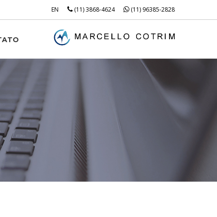
EN
(11) 3868-4624
(11) 96385-2828
TATO