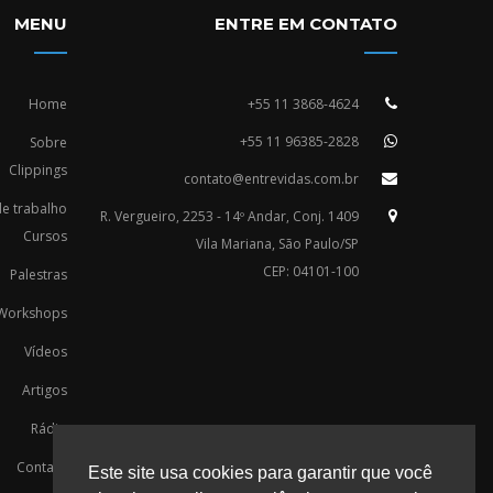
MENU
ENTRE EM CONTATO
Home
+55 11 3868-4624
+55 11 96385-2828
Sobre
Clippings
contato@entrevidas.com.br
e trabalho
R. Vergueiro, 2253 - 14º Andar, Conj. 1409
Cursos
Vila Mariana, São Paulo/SP
CEP: 04101-100
Palestras
Workshops
Vídeos
Artigos
Rádio
Contato
Este site usa cookies para garantir que você